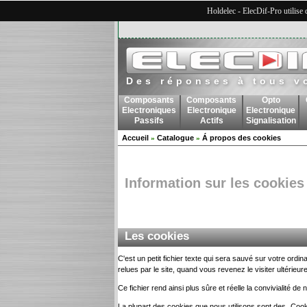
Holdelec - ElecDif-Pro utilise
Des réponses à tous v
Composants
Composants
Opto
Electroniques
Electronique
Electronique
Passifs
Actifs
Signalisation
Accueil
Catalogue
Á propos des cookies
»
»
Information sur les cookies
Les cookies
C'est un petit fichier texte qui sera sauvé sur votre ord
relues par le site, quand vous revenez le visiter ultérieur
Ce fichier rend ainsi plus sûre et réelle la convivialité de 
La plupart des cookies que nous utilisons sont des „Cookie