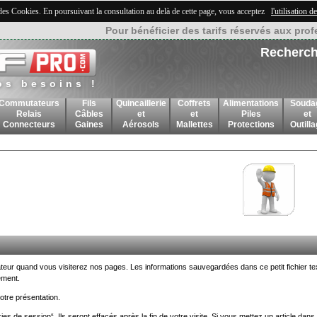
 des Cookies. En poursuivant la consultation au delà de cette page, vous acceptez
l'utilisation 
Pour bénéficier des tarifs réservés aux prof
Recherch
os besoins !
Commutateurs
Fils
Quincaillerie
Coffrets
Alimentations
Souda
Relais
Câbles
et
et
Piles
et
Connecteurs
Gaines
Aérosols
Mallettes
Protections
Outill
inateur quand vous visiterez nos pages. Les informations sauvegardées dans ce petit fichier t
ement.
notre présentation.
s de session“. Ils seront effacés après la fin de votre visite. Si vous mettez un article dans v