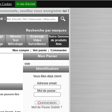
des Cookies
Je suis d'accord
essionnels, veuillez vous enregistrer
ici !
e :
Recherche par marques
ge
Mesure
Eclairage
Notre Gamme
Test
Video
de produits
age
Métrologie
Surveillance
finis
Mon compte
Voir panier
Commander
|
|
Mon Panier
vide
Identification
Vous êtes déjà client
Adresse email:
Mot de passe :
exte peuvent être
Mot de Passe Oublié ?
os favoris, il est