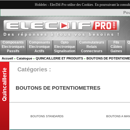
Holdelec - ElecDif-Pro utilise des Cookies. En poursuivant la consult
Pou
Des réponses à tous vos besoins !
Composants
Composants
Opto
Commutateurs
Fils
Q
Electroniques
Electronique
Electronique
Relais
Câbles
Passifs
Actifs
Signalisation
Connecteurs
Gaines
Accueil
Catalogue
QUINCAILLERIE ET PRODUITS
BOUTONS DE POTENTIOM
»
»
»
Catégories :
BOUTONS DE POTENTIOMETRES
BOUTONS STANDARDS
BOUTONS A MA