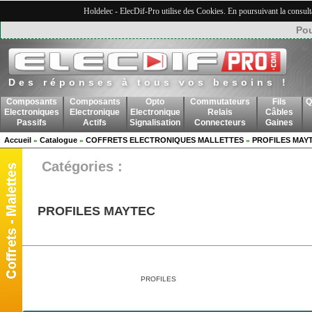
Holdelec - ElecDif-Pro utilise des Cookies. En poursuivant la consult
Pou
Des réponses à tous vos besoins !
Composants
Composants
Opto
Commutateurs
Fils
Q
Electroniques
Electronique
Electronique
Relais
Câbles
Passifs
Actifs
Signalisation
Connecteurs
Gaines
Accueil
Catalogue
COFFRETS ELECTRONIQUES MALLETTES
PROFILES MAY
»
»
»
Catégories :
PROFILES MAYTEC
PROFILES