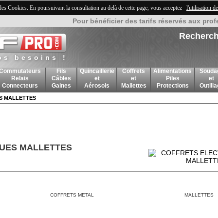
 des Cookies. En poursuivant la consultation au delà de cette page, vous acceptez
l'utilisation 
Pour bénéficier des tarifs réservés aux prof
Recherch
os besoins !
Commutateurs
Fils
Quincaillerie
Coffrets
Alimentations
Souda
Relais
Câbles
et
et
Piles
et
Connecteurs
Gaines
Aérosols
Mallettes
Protections
Outill
S MALLETTES
UES MALLETTES
COFFRETS METAL
MALLETTES