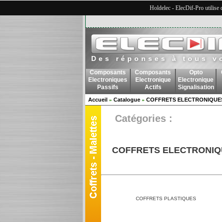
Holdelec - ElecDif-Pro utilise
Des réponses à tous v
Composants
Composants
Opto
Electroniques
Electronique
Electronique
Passifs
Actifs
Signalisation
Accueil
Catalogue
COFFRETS ELECTRONIQUE
»
»
Catégories :
COFFRETS ELECTRONIQ
COFFRETS PLASTIQUES