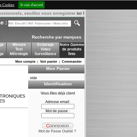
des Cookies
Je suis d'accord
essionnels, veuillez vous enregistrer
ici !
e :
Recherche par marques
ge
Mesure
Eclairage
Notre Gamme
Test
Video
de produits
age
Métrologie
Surveillance
finis
Mon compte
Voir panier
Commander
|
|
Mon Panier
vide
Identification
Vous êtes déjà client
Adresse email:
Mot de passe :
Mot de Passe Oublié ?