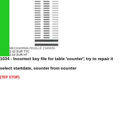
MECANORMA FEUILLE 2190650
2.42 EUR TTC
2.02 EUR HT
1034 - Incorrect key file for table 'counter'; try to repair it
select startdate, counter from counter
[TEP STOP]