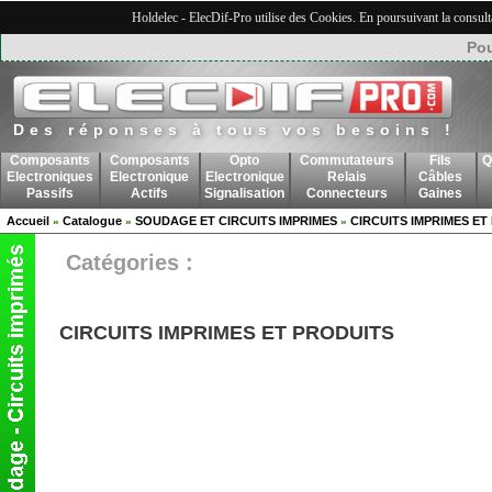
Holdelec - ElecDif-Pro utilise des Cookies. En poursuivant la consult
Pou
Des réponses à tous vos besoins !
Composants
Composants
Opto
Commutateurs
Fils
Q
Electroniques
Electronique
Electronique
Relais
Câbles
Passifs
Actifs
Signalisation
Connecteurs
Gaines
Accueil
Catalogue
SOUDAGE ET CIRCUITS IMPRIMES
CIRCUITS IMPRIMES ET
»
»
»
Catégories :
CIRCUITS IMPRIMES ET PRODUITS