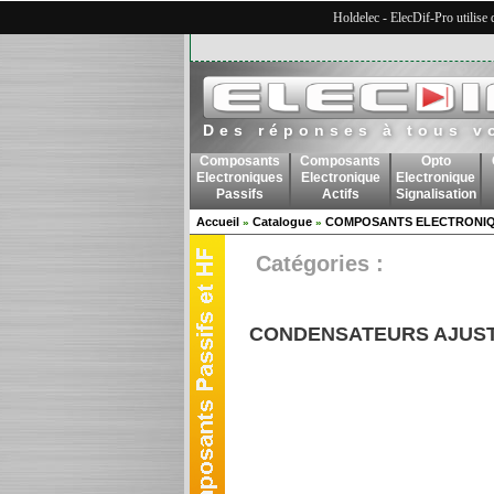
Holdelec - ElecDif-Pro utilise
Des réponses à tous v
Composants
Composants
Opto
Electroniques
Electronique
Electronique
Passifs
Actifs
Signalisation
Accueil
Catalogue
COMPOSANTS ELECTRONIQ
»
»
Catégories :
CONDENSATEURS AJUS