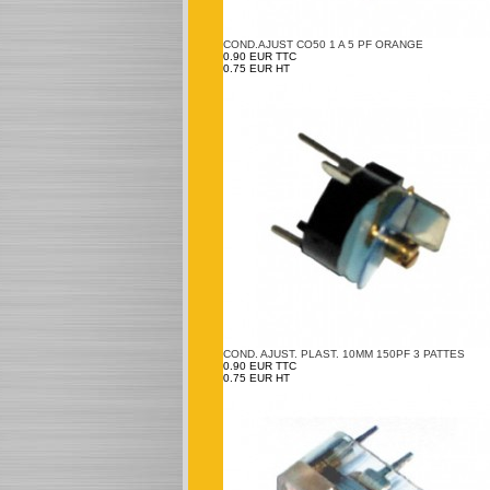
COND.AJUST CO50 1 A 5 PF ORANGE
0.90 EUR TTC
0.75 EUR HT
COND. AJUST. PLAST. 10MM 150PF 3 PATTES
0.90 EUR TTC
0.75 EUR HT