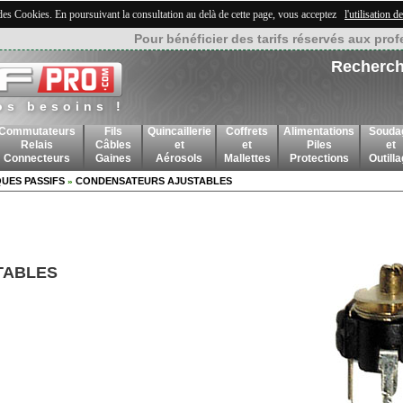
 des Cookies. En poursuivant la consultation au delà de cette page, vous acceptez
l'utilisation 
Pour bénéficier des tarifs réservés aux prof
Recherch
os besoins !
Commutateurs
Fils
Quincaillerie
Coffrets
Alimentations
Souda
Relais
Câbles
et
et
Piles
et
Connecteurs
Gaines
Aérosols
Mallettes
Protections
Outill
UES PASSIFS
CONDENSATEURS AJUSTABLES
»
TABLES