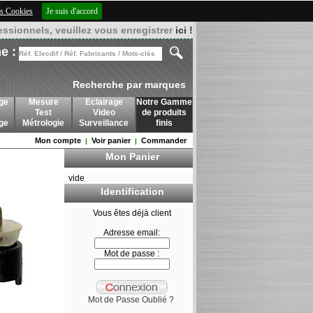
des Cookies
Je suis d'accord
essionnels, veuillez vous enregistrer
ici !
e :
Recherche par marques
ge
Mesure
Eclairage
Notre Gamme
Test
Video
de produits
age
Métrologie
Surveillance
finis
Mon compte
Voir panier
Commander
|
|
Mon Panier
vide
Identification
Vous êtes déjà client
Adresse email:
Mot de passe :
Mot de Passe Oublié ?