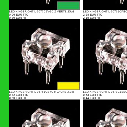
LED KINGBRIGHT L-7677C2VGC-Z VERTE 25cd
LED KINGBRIGHT L-76761CPBC
0.96 EUR TTC
2.58 EUR TTC
0.80 EUR HT
2.15 EUR HT
LED KINGBRIGHT L-76761CSYC-H JAUNE 3,2cd
LED KINGBRIGHT L-7679C1SEC
0.72 EUR TTC
0.53 EUR TTC
0.60 EUR HT
0.44 EUR HT