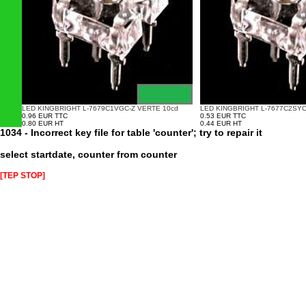
LED KINGBRIGHT L-7679C1VGC-Z VERTE 10cd
LED KINGBRIGHT L-7677C2SYC
0.96 EUR TTC
0.53 EUR TTC
0.80 EUR HT
0.44 EUR HT
1034 - Incorrect key file for table 'counter'; try to repair it
select startdate, counter from counter
[TEP STOP]