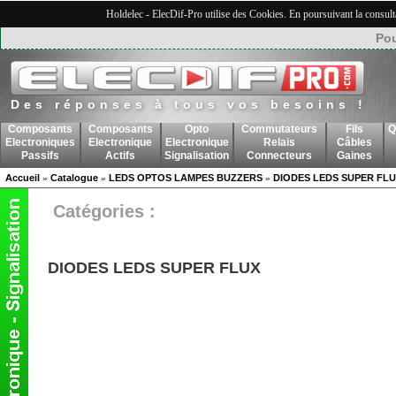
Holdelec - ElecDif-Pro utilise des Cookies. En poursuivant la consult
Pou
Des réponses à tous vos besoins !
Composants
Composants
Opto
Commutateurs
Fils
Q
Electroniques
Electronique
Electronique
Relais
Câbles
Passifs
Actifs
Signalisation
Connecteurs
Gaines
Accueil
Catalogue
LEDS OPTOS LAMPES BUZZERS
DIODES LEDS SUPER FL
»
»
»
Catégories :
DIODES LEDS SUPER FLUX