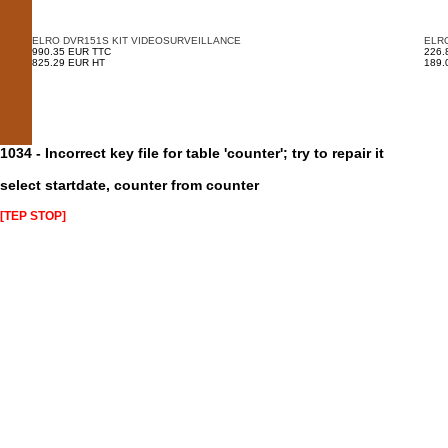
ELRO DVR151S KIT VIDEOSURVEILLANCE
ELR
990.35 EUR TTC
226.
825.29 EUR HT
189.
1034 - Incorrect key file for table 'counter'; try to repair it
select startdate, counter from counter
[TEP STOP]