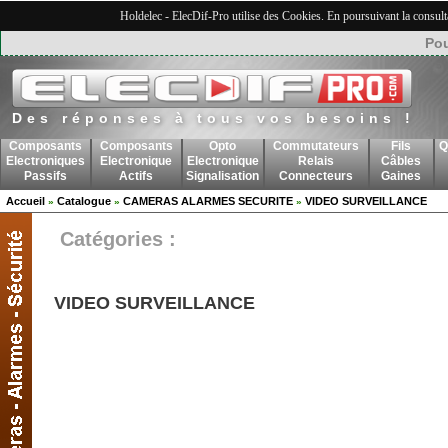
Holdelec - ElecDif-Pro utilise des Cookies. En poursuivant la consult
Pou
Des réponses à tous vos besoins !
Composants
Composants
Opto
Commutateurs
Fils
Q
Electroniques
Electronique
Electronique
Relais
Câbles
Passifs
Actifs
Signalisation
Connecteurs
Gaines
Accueil
Catalogue
CAMERAS ALARMES SECURITE
VIDEO SURVEILLANCE
»
»
»
Catégories :
VIDEO SURVEILLANCE