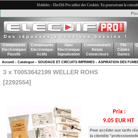
Holdelec - ElecDif-Pro utilise des Cookies. En poursuivant la consult
Pou
Des réponses à tous vos besoins !
Composants
Composants
Opto
Commutateurs
Fils
Q
Electroniques
Electronique
Electronique
Relais
Câbles
Passifs
Actifs
Signalisation
Connecteurs
Gaines
Accueil
Catalogue
SOUDAGE ET CIRCUITS IMPRIMES
ASPIRATION DES FUME
»
»
»
3 x T0053642199 WELLER ROHS
[2292554]
Prix :
9.05 EUR HT
Pour accéder aux tarifs ré
la clientèle "professionnell