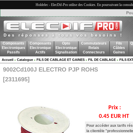
Holdelec - ElecDif-Pro utilise des Cookies. En poursuivant la consult
Pou
Des réponses à tous vos besoins !
Composants
Composants
Opto
Commutateurs
Fils
Q
Electroniques
Electronique
Electronique
Relais
Câbles
Passifs
Actifs
Signalisation
Connecteurs
Gaines
Accueil
Catalogue
FILS DE CABLAGE ET GAINES
FIL DE CABLAGE
FILS E
»
»
»
»
9002Cd100J ELECTRO PJP ROHS
[2311695]
Prix :
0.45 EUR HT
Pour accéder aux tarifs ré
la clientèle "professionnelle