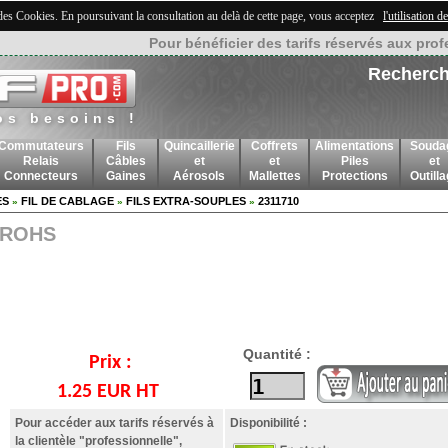
 des Cookies. En poursuivant la consultation au delà de cette page, vous acceptez
l'utilisation 
Pour bénéficier des tarifs réservés aux prof
Recherch
os besoins !
Commutateurs
Fils
Quincaillerie
Coffrets
Alimentations
Souda
Relais
Câbles
et
et
Piles
et
Connecteurs
Gaines
Aérosols
Mallettes
Protections
Outill
ES
FIL DE CABLAGE
FILS EXTRA-SOUPLES
2311710
»
»
»
 ROHS
Quantité :
Prix :
1.25 EUR HT
Pour accéder aux tarifs réservés à
Disponibilité :
la clientèle "professionnelle",