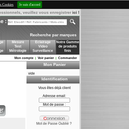
des Cookies
Je suis d'accord
essionnels, veuillez vous enregistrer
ici !
e :
Recherche par marques
ge
Mesure
Eclairage
Notre Gamme
Test
Video
de produits
age
Métrologie
Surveillance
finis
Mon compte
Voir panier
Commander
|
|
Mon Panier
vide
Identification
Vous êtes déjà client
Adresse email:
Mot de passe :
Mot de Passe Oublié ?