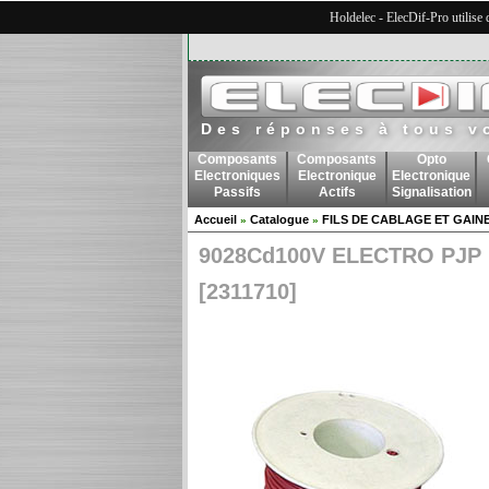
Holdelec - ElecDif-Pro utilise
Des réponses à tous v
Composants
Composants
Opto
Electroniques
Electronique
Electronique
Passifs
Actifs
Signalisation
Accueil
Catalogue
FILS DE CABLAGE ET GAIN
»
»
9028Cd100V ELECTRO PJP
[2311710]