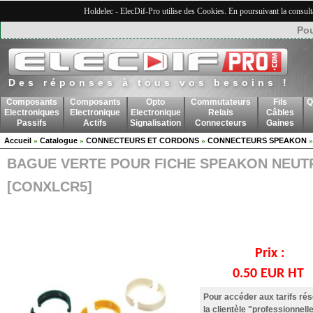
Holdelec - ElecDif-Pro utilise des Cookies. En poursuivant la consult
Pou
Des réponses à tous vos besoins !
Composants
Composants
Opto
Commutateurs
Fils
Q
Electroniques
Electronique
Electronique
Relais
Câbles
Passifs
Actifs
Signalisation
Connecteurs
Gaines
Accueil
Catalogue
CONNECTEURS ET CORDONS
CONNECTEURS SPEAKON
»
»
»
BAGUE VERTE POUR FICHE SPEAKON NEUT
[CONXLCR5]
Prix :
0.50 EUR HT
Pour accéder aux tarifs ré
la clientèle "professionnelle