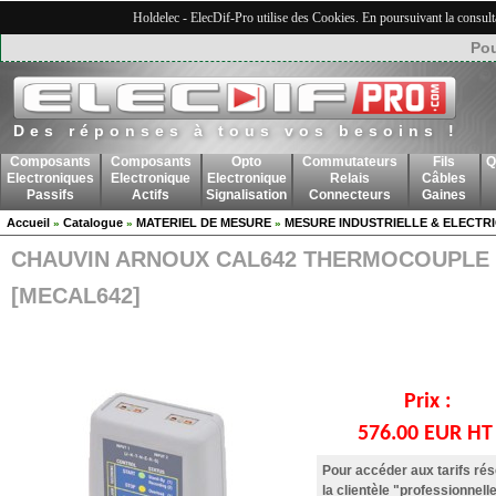
Holdelec - ElecDif-Pro utilise des Cookies. En poursuivant la consult
Pou
Des réponses à tous vos besoins !
Composants
Composants
Opto
Commutateurs
Fils
Q
Electroniques
Electronique
Electronique
Relais
Câbles
Passifs
Actifs
Signalisation
Connecteurs
Gaines
Accueil
Catalogue
MATERIEL DE MESURE
MESURE INDUSTRIELLE & ELECTR
»
»
»
CHAUVIN ARNOUX CAL642 THERMOCOUPLE
[MECAL642]
Prix :
576.00 EUR H
Pour accéder aux tarifs ré
la clientèle "professionnelle