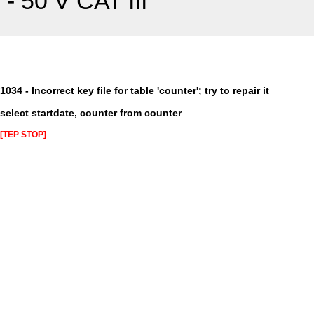
- 50 V CAT III
1034 - Incorrect key file for table 'counter'; try to repair it
select startdate, counter from counter
[TEP STOP]