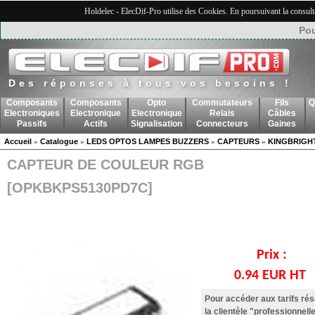
Holdelec - ElecDif-Pro utilise des Cookies. En poursuivant la consult
Pou
Des réponses à tous vos besoins !
Composants
Composants
Opto
Commutateurs
Fils
Q
Electroniques
Electronique
Electronique
Relais
Câbles
Passifs
Actifs
Signalisation
Connecteurs
Gaines
Accueil
Catalogue
LEDS OPTOS LAMPES BUZZERS
CAPTEURS
KINGBRIGH
»
»
»
»
CAPTEUR DE COULEUR RGB
[OPKBKPS5130PD7C]
Prix :
0.94 EUR HT
Pour accéder aux tarifs ré
la clientèle "professionnelle