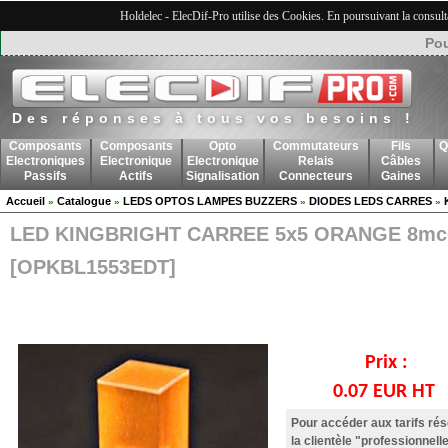
Holdelec - ElecDif-Pro utilise des Cookies. En poursuivant la consult
Pou
Des réponses à tous vos besoins !
Composants
Composants
Opto
Commutateurs
Fils
Q
Electroniques
Electronique
Electronique
Relais
Câbles
Passifs
Actifs
Signalisation
Connecteurs
Gaines
Accueil
Catalogue
LEDS OPTOS LAMPES BUZZERS
DIODES LEDS CARRES
»
»
»
»
LED KINGBRIGHT CARREE 5x5 ORANGE 8mc
[OPKBL1553EDT]
Prix :
0.07 EUR HT
Pour accéder aux tarifs ré
la clientèle "professionnelle