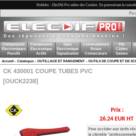
Holdelec - ElecDif-Pro utilise des Cookies. En poursuivant la consult
Pou
Des réponses à tous vos besoins !
Composants
Composants
Opto
Commutateurs
Fils
Q
Electroniques
Electronique
Electronique
Relais
Câbles
Passifs
Actifs
Signalisation
Connecteurs
Gaines
Accueil
Catalogue
OUTILLAGE ET RANGEMENT
OUTILS DE COUPE ET DE SC
»
»
»
CK 430001 COUPE TUBES PVC
[OUCK2238]
Prix :
26.24 EUR HT
Pour accéder aux tarifs ré
la clientèle "professionnelle