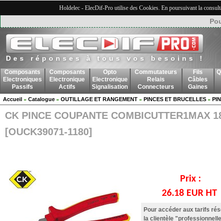
Holdelec - ElecDif-Pro utilise des Cookies. En poursuivant la consult
Pou
Des réponses à tous vos besoins !
Composants
Composants
Opto
Commutateurs
Fils
Q
Electroniques
Electronique
Electronique
Relais
Câbles
Passifs
Actifs
Signalisation
Connecteurs
Gaines
Accueil
Catalogue
OUTILLAGE ET RANGEMENT
PINCES ET BRUCELLES
PI
»
»
»
»
CK PINCE COUPANTE COMBICUTTER1MAX 
[OUCK39071-1180]
Prix :
26.18 EUR HT
Pour accéder aux tarifs ré
la clientèle "professionnelle