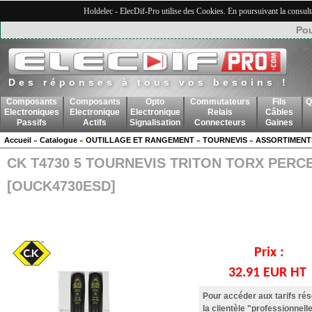
Holdelec - ElecDif-Pro utilise des Cookies. En poursuivant la consult
Pou
Des réponses à tous vos besoins !
Composants
Composants
Opto
Commutateurs
Fils
Q
Electroniques
Electronique
Electronique
Relais
Câbles
Passifs
Actifs
Signalisation
Connecteurs
Gaines
Accueil
Catalogue
OUTILLAGE ET RANGEMENT
TOURNEVIS
ASSORTIMENT
»
»
»
»
CK T4730 5 TOURNEVIS TRITON TORX PERC
[OUCK4730ESD]
Prix :
32.91 EUR HT
Pour accéder aux tarifs ré
la clientèle "professionnelle