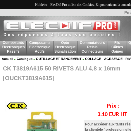
Holdelec - ElecDif-Pro utilise des Cookies. En poursuivant la consult
Pou
Des réponses à tous vos besoins !
Composants
Composants
Opto
Commutateurs
Fils
Q
Electroniques
Electronique
Electronique
Relais
Câbles
Passifs
Actifs
Signalisation
Connecteurs
Gaines
Accueil
Catalogue
OUTILLAGE ET RANGEMENT
COLLAGE - AGRAFAGE - RI
»
»
»
CK T3819A615 50 RIVETS ALU 4,8 x 16mm
[OUCKT3819A615]
Prix :
3.10 EUR HT
Pour accéder aux tarifs ré
la clientèle "professionnelle