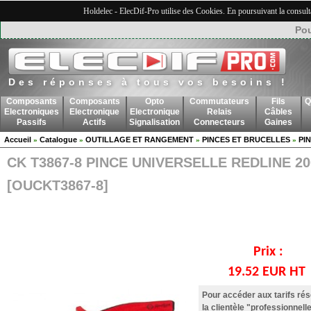
Holdelec - ElecDif-Pro utilise des Cookies. En poursuivant la consult
Pou
Des réponses à tous vos besoins !
Composants
Composants
Opto
Commutateurs
Fils
Q
Electroniques
Electronique
Electronique
Relais
Câbles
Passifs
Actifs
Signalisation
Connecteurs
Gaines
Accueil
Catalogue
OUTILLAGE ET RANGEMENT
PINCES ET BRUCELLES
PI
»
»
»
»
CK T3867-8 PINCE UNIVERSELLE REDLINE 20
[OUCKT3867-8]
Prix :
19.52 EUR HT
Pour accéder aux tarifs ré
la clientèle "professionnelle