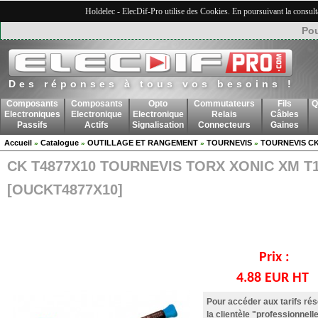
Holdelec - ElecDif-Pro utilise des Cookies. En poursuivant la consult
Pou
Des réponses à tous vos besoins !
Composants
Composants
Opto
Commutateurs
Fils
Q
Electroniques
Electronique
Electronique
Relais
Câbles
Passifs
Actifs
Signalisation
Connecteurs
Gaines
Accueil
Catalogue
OUTILLAGE ET RANGEMENT
TOURNEVIS
TOURNEVIS C
»
»
»
»
CK T4877X10 TOURNEVIS TORX XONIC XM T
[OUCKT4877X10]
Prix :
4.88 EUR HT
Pour accéder aux tarifs ré
la clientèle "professionnelle