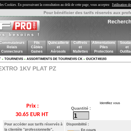
 des Cookies. En poursuivant la consultation au delà de cette page, vous acceptez
l'utilisation 
Pour bénéficier des tarifs réservés aux prof
Recherch
os besoins !
Commutateurs
Fils
Quincaillerie
Coffrets
Alimentations
Souda
Relais
Câbles
et
et
Piles
et
Connecteurs
Gaines
Aérosols
Mallettes
Protections
Outill
T
TOURNEVIS
ASSORTIMENTS DE TOURNEVIS CK
OUCKT49193
»
»
»
EXTRO 1KV PLAT PZ
Identifiez vous
Prix :
Quantité :
30.65 EUR HT
Pour accéder aux tarifs réservés à
Disponibilité :
la clientèle "professionnelle",