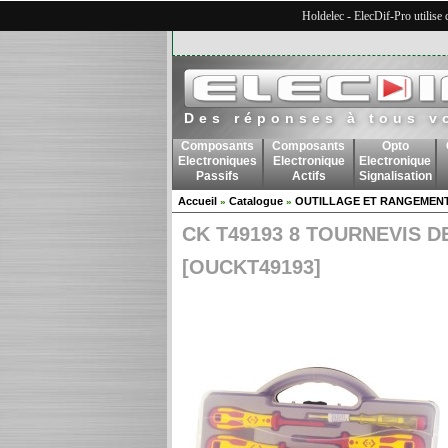
Holdelec - ElecDif-Pro utilise
Des réponses à tous v
Composants
Composants
Opto
Electroniques
Electronique
Electronique
Passifs
Actifs
Signalisation
Accueil
Catalogue
OUTILLAGE ET RANGEMEN
»
»
CK T49193 8 TOURNEVIS D
[OUCKT49193]