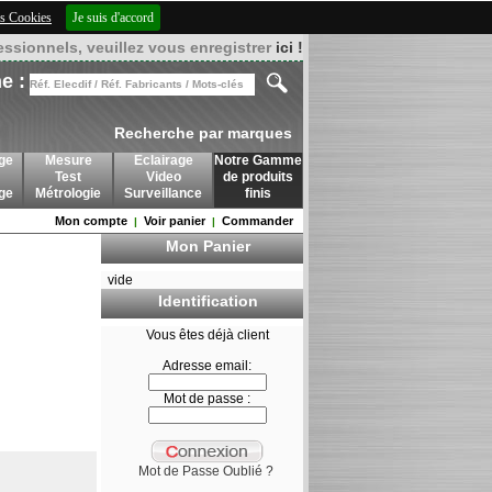
des Cookies
Je suis d'accord
essionnels, veuillez vous enregistrer
ici !
e :
Recherche par marques
ge
Mesure
Eclairage
Notre Gamme
Test
Video
de produits
age
Métrologie
Surveillance
finis
Mon compte
Voir panier
Commander
|
|
Mon Panier
vide
Identification
Vous êtes déjà client
Adresse email:
Mot de passe :
Mot de Passe Oublié ?