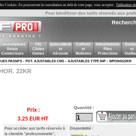
 des Cookies. En poursuivant la consultation au delà de cette page, vous acceptez
l'utilisation 
Pour bénéficier des tarifs réservés aux prof
Recherch
os besoins !
Commutateurs
Fils
Quincaillerie
Coffrets
Alimentations
Souda
Relais
Câbles
et
et
Piles
et
Connecteurs
Gaines
Aérosols
Mallettes
Protections
Outill
UES PASSIFS
POT. AJUSTABLES CMS
AJUSTABLES TYPE 84P
WPO84X22KR
»
»
»
 HOR. 22KR
Quantité :
Prix :
3.25 EUR HT
Pour accéder aux tarifs réservés à
Disponibilité :
la clientèle "professionnelle",