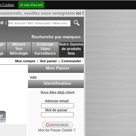
des Cookies
Je suis d'accord
essionnels, veuillez vous enregistrer
ici !
e :
Recherche par marques
ge
Mesure
Eclairage
Notre Gamme
Test
Video
de produits
age
Métrologie
Surveillance
finis
Mon compte
Voir panier
Commander
|
|
Mon Panier
vide
Identification
Vous êtes déjà client
Adresse email:
Mot de passe :
Mot de Passe Oublié ?