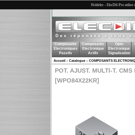
Holdelec - ElecDif-Pro utilise
Des réponses à tous v
Composants
Composants
Opto
Electroniques
Electronique
Electronique
Passifs
Actifs
Signalisation
Accueil
Catalogue
COMPOSANTS ELECTRONIQ
»
»
POT. AJUST. MULTI-T. CMS
[WPO84X22KR]