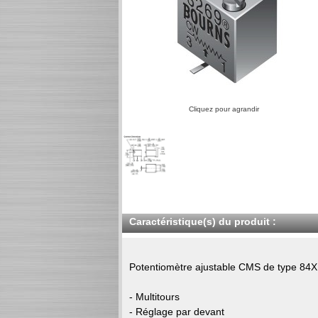
Cliquez pour agrandir
Caractéristique(s) du produit :
Potentiomètre ajustable CMS de type 84X
- Multitours
- Réglage par devant