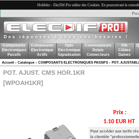
Holdelec - ElecDif-Pro utilise des Cookies. En poursuivant la consult
Pou
Des réponses à tous vos besoins !
Composants
Composants
Opto
Commutateurs
Fils
Q
Electroniques
Electronique
Electronique
Relais
Câbles
Passifs
Actifs
Signalisation
Connecteurs
Gaines
Accueil
Catalogue
COMPOSANTS ELECTRONIQUES PASSIFS
POT. AJUSTABL
»
»
»
POT. AJUST. CMS HOR.1KR
[WPOAH1KR]
Prix :
1.10 EUR HT
Pour accéder aux tarifs ré
la clientèle "professionnelle