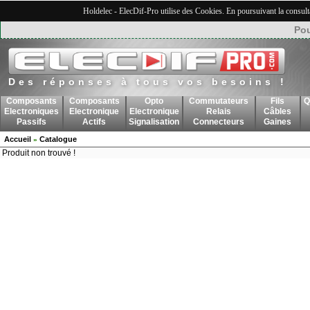
Holdelec - ElecDif-Pro utilise des Cookies. En poursuivant la consult
Pou
Des réponses à tous vos besoins !
Composants
Composants
Opto
Commutateurs
Fils
Q
Electroniques
Electronique
Electronique
Relais
Câbles
Passifs
Actifs
Signalisation
Connecteurs
Gaines
Accueil
Catalogue
»
Produit non trouvé !