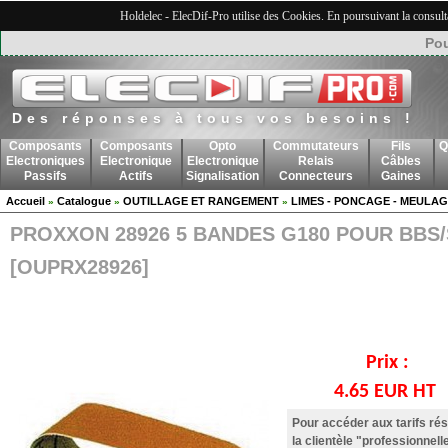
Holdelec - ElecDif-Pro utilise des Cookies. En poursuivant la consult
Pou
Des réponses à tous vos besoins !
Composants
Composants
Opto
Commutateurs
Fils
Q
Electroniques
Electronique
Electronique
Relais
Câbles
Passifs
Actifs
Signalisation
Connecteurs
Gaines
Accueil
Catalogue
OUTILLAGE ET RANGEMENT
LIMES - PONCAGE - MEULA
»
»
»
PROXXON 28926 5 BANDES G180 POUR BBS/
[OUPRX28926]
Prix :
4.65 EUR HT
Pour accéder aux tarifs ré
la clientèle "professionnell