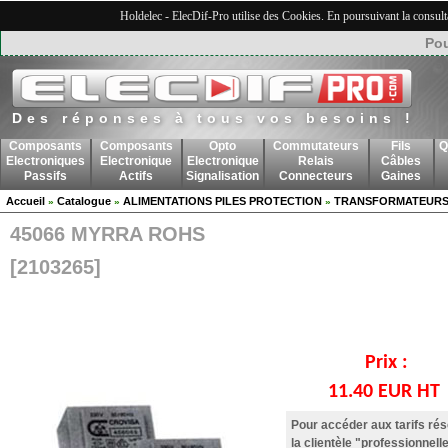
Holdelec - ElecDif-Pro utilise des Cookies. En poursuivant la consult
Pou
Des réponses à tous vos besoins !
Composants
Composants
Opto
Commutateurs
Fils
Q
Electroniques
Electronique
Electronique
Relais
Câbles
Passifs
Actifs
Signalisation
Connecteurs
Gaines
Accueil
Catalogue
ALIMENTATIONS PILES PROTECTION
TRANSFORMATEUR
»
»
»
45066 MYRRA ROHS
[2103265]
Prix :
11.40 EUR HT
Pour accéder aux tarifs ré
la clientèle "professionnelle