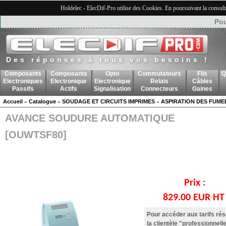
Holdelec - ElecDif-Pro utilise des Cookies. En poursuivant la consult
Pou
Des réponses à tous vos besoins !
Composants
Composants
Opto
Commutateurs
Fils
Q
Electroniques
Electronique
Electronique
Relais
Câbles
Passifs
Actifs
Signalisation
Connecteurs
Gaines
Accueil
Catalogue
SOUDAGE ET CIRCUITS IMPRIMES
ASPIRATION DES FUME
»
»
»
AVANCE SOUDURE AUTOMATIQUE
[OUWTSF80]
Prix :
829.00 EUR H
Pour accéder aux tarifs ré
la clientèle "professionnelle