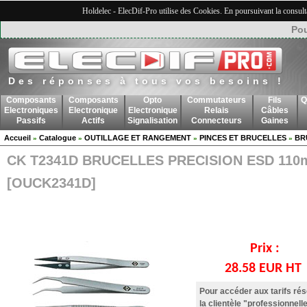
Holdelec - ElecDif-Pro utilise des Cookies. En poursuivant la consult
Pou
Des réponses à tous vos besoins !
Composants
Composants
Opto
Commutateurs
Fils
Q
Electroniques
Electronique
Electronique
Relais
Câbles
Passifs
Actifs
Signalisation
Connecteurs
Gaines
Accueil
Catalogue
OUTILLAGE ET RANGEMENT
PINCES ET BRUCELLES
BR
»
»
»
»
CK T2341D BRUCELLES PRECISION ESD 11
[OUCK2341D]
Prix :
28.58 EUR HT
Pour accéder aux tarifs ré
la clientèle "professionnelle