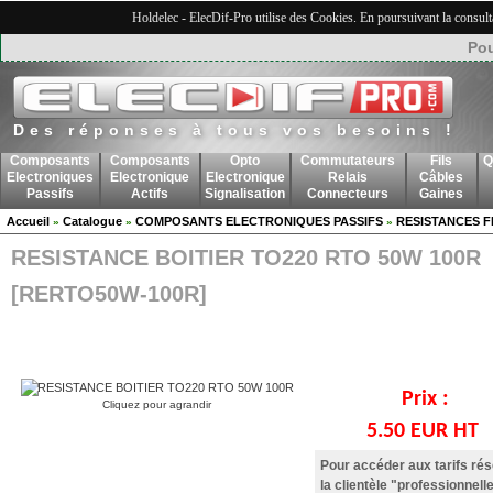
Holdelec - ElecDif-Pro utilise des Cookies. En poursuivant la consult
Pou
Des réponses à tous vos besoins !
Composants
Composants
Opto
Commutateurs
Fils
Q
Electroniques
Electronique
Electronique
Relais
Câbles
Passifs
Actifs
Signalisation
Connecteurs
Gaines
Accueil
Catalogue
COMPOSANTS ELECTRONIQUES PASSIFS
RESISTANCES F
»
»
»
RESISTANCE BOITIER TO220 RTO 50W 100R
[RERTO50W-100R]
Prix :
Cliquez pour agrandir
5.50 EUR HT
Pour accéder aux tarifs ré
la clientèle "professionnelle