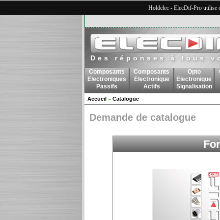
Holdelec - ElecDif-Pro utilise
Des réponses à tous v
Composants
Composants
Opto
Electroniques
Electronique
Electronique
Passifs
Actifs
Signalisation
Accueil
Catalogue
»
Demande de catalogue
Fo