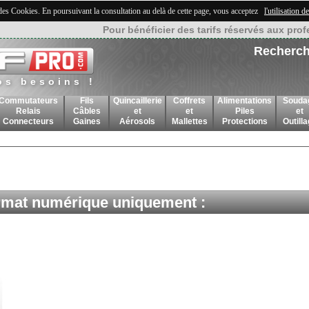
 des Cookies. En poursuivant la consultation au delà de cette page, vous acceptez
l'utilisation 
Pour bénéficier des tarifs réservés aux prof
Recherch
os besoins !
Commutateurs
Fils
Quincaillerie
Coffrets
Alimentations
Souda
Relais
Câbles
et
et
Piles
et
Connecteurs
Gaines
Aérosols
Mallettes
Protections
Outill
rmat numérique uniquement :