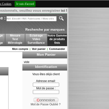
des Cookies
Je suis d'accord
essionnels, veuillez vous enregistrer
ici !
e :
Recherche par marques
ge
Mesure
Eclairage
Notre Gamme
Test
Video
de produits
age
Métrologie
Surveillance
finis
Mon compte
Voir panier
Commander
|
|
Mon Panier
vide
Identification
Vous êtes déjà client
Adresse email:
Mot de passe :
Mot de Passe Oublié ?