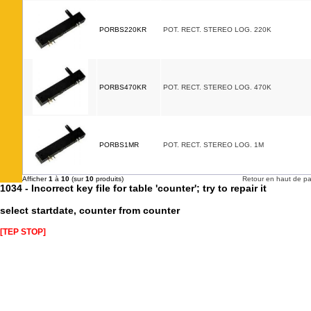
PORBS220KR
POT. RECT. STEREO LOG. 220K
PORBS470KR
POT. RECT. STEREO LOG. 470K
PORBS1MR
POT. RECT. STEREO LOG. 1M
Afficher
1
à
10
(sur
10
produits)
Retour en haut de p
1034 - Incorrect key file for table 'counter'; try to repair it
select startdate, counter from counter
[TEP STOP]