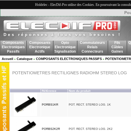
Holdelec - ElecDif-Pro utilise des Cookies. En poursuivant la consult
Pou
Des réponses à tous vos besoins !
Composants
Composants
Opto
Commutateurs
Fils
Q
Electroniques
Electronique
Electronique
Relais
Câbles
Passifs
Actifs
Signalisation
Connecteurs
Gaines
Accueil
Catalogue
COMPOSANTS ELECTRONIQUES PASSIFS
POTENTIOMETR
»
»
»
POTENTIOMETRES RECTILIGNES RADIOHM STEREO LOG
Référence
Nom du produit
PORBS1KR
POT. RECT. STEREO LOG. 1K
PORBS2K2R
POT. RECT. STEREO LOG. 2K2