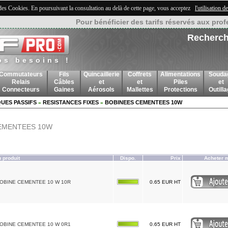
 des Cookies. En poursuivant la consultation au delà de cette page, vous acceptez
l'utilisation 
Pour bénéficier des tarifs réservés aux prof
Recherch
os besoins !
Commutateurs
Fils
Quincaillerie
Coffrets
Alimentations
Souda
Relais
Câbles
et
et
Piles
et
Connecteurs
Gaines
Aérosols
Mallettes
Protections
Outill
UES PASSIFS
RESISTANCES FIXES
BOBINEES CEMENTEES 10W
»
»
CEMENTEES 10W
 produit
Dispo.
Prix
Acheter 
BOBINE CEMENTEE 10 W 10R
0.65 EUR HT
BOBINE CEMENTEE 10 W 0R1
0.65 EUR HT