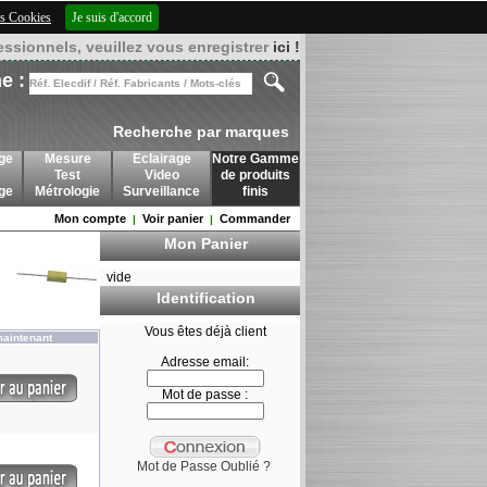
des Cookies
Je suis d'accord
essionnels, veuillez vous enregistrer
ici !
e :
Recherche par marques
ge
Mesure
Eclairage
Notre Gamme
Test
Video
de produits
age
Métrologie
Surveillance
finis
Mon compte
Voir panier
Commander
|
|
Mon Panier
vide
Identification
Vous êtes déjà client
maintenant
Adresse email:
Mot de passe :
Mot de Passe Oublié ?