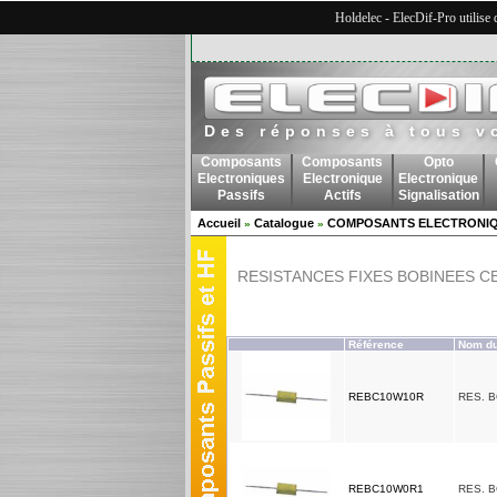
Holdelec - ElecDif-Pro utilise
Des réponses à tous v
Composants
Composants
Opto
Electroniques
Electronique
Electronique
Passifs
Actifs
Signalisation
Accueil
Catalogue
COMPOSANTS ELECTRONIQ
»
»
RESISTANCES FIXES BOBINEES 
Référence
Nom du
REBC10W10R
RES. 
REBC10W0R1
RES. 