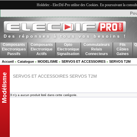
Holdelec - ElecDif-Pro utilise des Cookies. En poursuivant la consult
Pou
Des réponses à tous vos besoins !
Composants
Composants
Opto
Commutateurs
Fils
Q
Electroniques
Electronique
Electronique
Relais
Câbles
Passifs
Actifs
Signalisation
Connecteurs
Gaines
Accueil
Catalogue
MODELISME
SERVOS ET ACCESSOIRES
SERVOS T2M
»
»
»
»
SERVOS ET ACCESSOIRES SERVOS T2M
Il n'y a aucun produit listé dans cette catégorie.