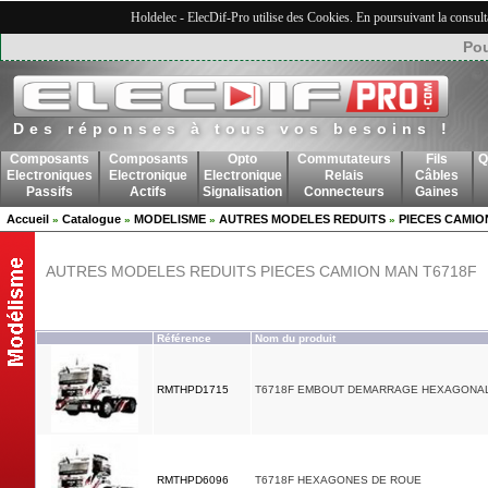
Holdelec - ElecDif-Pro utilise des Cookies. En poursuivant la consult
Pou
Des réponses à tous vos besoins !
Composants
Composants
Opto
Commutateurs
Fils
Q
Electroniques
Electronique
Electronique
Relais
Câbles
Passifs
Actifs
Signalisation
Connecteurs
Gaines
Accueil
Catalogue
MODELISME
AUTRES MODELES REDUITS
PIECES CAMIO
»
»
»
»
AUTRES MODELES REDUITS PIECES CAMION MAN T6718F
Référence
Nom du produit
RMTHPD1715
T6718F EMBOUT DEMARRAGE HEXAGONA
RMTHPD6096
T6718F HEXAGONES DE ROUE