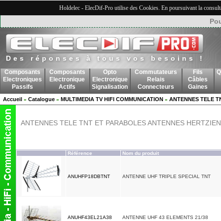
Holdelec - ElecDif-Pro utilise des Cookies. En poursuivant la consult
Pou
Des réponses à tous vos besoins !
Composants
Composants
Opto
Commutateurs
Fils
Q
Electroniques
Electronique
Electronique
Relais
Câbles
Passifs
Actifs
Signalisation
Connecteurs
Gaines
Accueil
Catalogue
MULTIMEDIA TV HIFI COMMUNICATION
ANTENNES TELE T
»
»
»
ANTENNES TELE TNT ET PARABOLES ANTENNES HERTZIE
Référence
Nom du produit
ANUHFP18DBTNT
ANTENNE UHF TRIPLE SPECIAL TNT
ANUHF43EL21A38
ANTENNE UHF 43 ELEMENTS 21/38