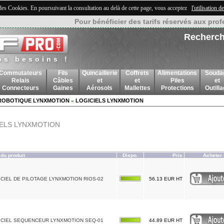
 des Cookies. En poursuivant la consultation au delà de cette page, vous acceptez
l'utilisation 
Pour bénéficier des tarifs réservés aux prof
Recherch
os besoins !
Commutateurs
Fils
Quincaillerie
Coffrets
Alimentations
Souda
Relais
Câbles
et
et
Piles
et
Connecteurs
Gaines
Aérosols
Mallettes
Protections
Outill
ROBOTIQUE LYNXMOTION
LOGICIELS LYNXMOTION
»
ELS LYNXMOTION
du produit
Dispo.
Prix
Acheter 
CIEL DE PILOTAGE LYNXMOTION RIOS-02
56.13 EUR HT
ICIEL SEQUENCEUR LYNXMOTION SEQ-01
44.89 EUR HT