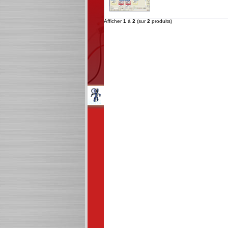
Afficher
1
à
2
(sur
2
produits)