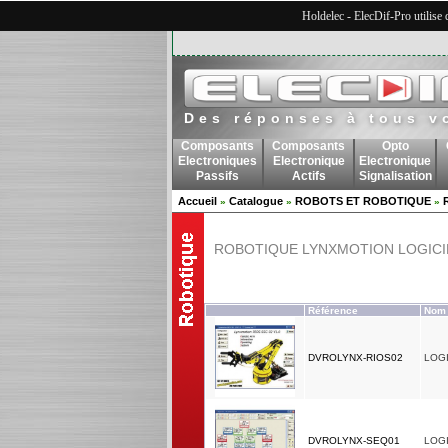
Holdelec - ElecDif-Pro utilise
Des réponses à tous v
Composants
Composants
Opto
Electroniques
Electronique
Electronique
Passifs
Actifs
Signalisation
Accueil
Catalogue
ROBOTS ET ROBOTIQUE
»
»
»
ROBOTIQUE LYNXMOTION LOGICI
Référence
Nom 
DVROLYNX-RIOS02
LOGI
DVROLYNX-SEQ01
LOG