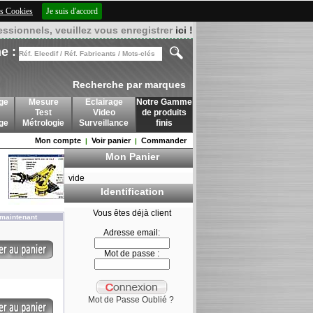
des Cookies
Je suis d'accord
essionnels, veuillez vous enregistrer
ici !
e :
Recherche par marques
ge
Mesure
Eclairage
Notre Gamme
Test
Video
de produits
age
Métrologie
Surveillance
finis
Mon compte
Voir panier
Commander
|
|
Mon Panier
vide
Identification
Vous êtes déjà client
maintenant
Adresse email:
Mot de passe :
Mot de Passe Oublié ?