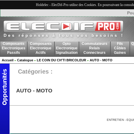
Holdelec - ElecDif-Pro utilise des Cookies. En poursuivant la consult
Pou
Des réponses à tous vos besoins !
Composants
Composants
Opto
Commutateurs
Fils
Q
Electroniques
Electronique
Electronique
Relais
Câbles
Passifs
Actifs
Signalisation
Connecteurs
Gaines
Accueil
Catalogue
LE COIN DU CH'TI BRICOLEUR
AUTO - MOTO
»
»
»
Catégories :
AUTO - MOTO
ENTRETIEN - EQ