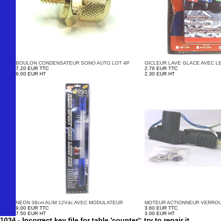
BOULON CONDENSATEUR SONO AUTO LOT 4P
GICLEUR LAVE GLACE AVEC L
7.20 EUR TTC
2.76 EUR TTC
6.00 EUR HT
2.30 EUR HT
NEON 38cm ALIM 12Vdc AVEC MODULATEUR
MOTEUR ACTIONNEUR VERROU.
9.00 EUR TTC
3.60 EUR TTC
7.50 EUR HT
3.00 EUR HT
1034 - Incorrect key file for table 'counter'; try to repair it