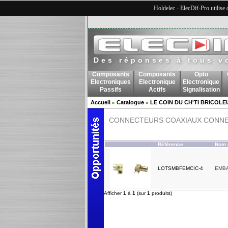
Holdelec - ElecDif-Pro utilise
Des réponses à tous v
Composants
Composants
Opto
Electroniques
Electronique
Electronique
Passifs
Actifs
Signalisation
Accueil
Catalogue
LE COIN DU CH'TI BRICOLE
»
»
CONNECTEURS COAXIAUX CONNE
Référence
Nom 
LOTSMBFEMCIC-4
EMBA
Afficher
1
à
1
(sur
1
produits)