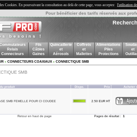
 des Cookies. En poursuivant la consultation au delà de cette page, vous acceptez
l'utilisation 
Pour bénéficier des tarifs réservés aux prof
Recherch
os besoins !
Commutateurs
Fils
Quincaillerie
Coffrets
Alimentations
Souda
Relais
Câbles
et
et
Piles
et
Connecteurs
Gaines
Aérosols
Mallettes
Protections
Outill
UR
CONNECTEURS COAXIAUX
CONNECTIQUE SMB
»
»
CTIQUE SMB
du produit
Dispo.
Prix
Acheter 
SE SMB FEMELLE POUR CI COUDEE
2.50 EUR HT
Retour en haut de page
Pages de résultat :
1