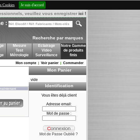
des Cookies
Je suis d'accord
essionnels, veuillez vous enregistrer
ici !
e :
Recherche par marques
ge
Mesure
Eclairage
Notre Gamme
Test
Video
de produits
age
Métrologie
Surveillance
finis
Mon compte
Voir panier
Commander
|
|
Mon Panier
vide
Identification
maintenant
Vous êtes déjà client
Adresse email:
Mot de passe :
Mot de Passe Oublié ?