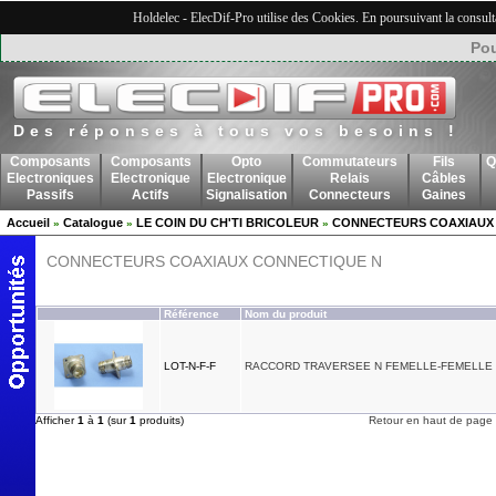
Holdelec - ElecDif-Pro utilise des Cookies. En poursuivant la consult
Pou
Des réponses à tous vos besoins !
Composants
Composants
Opto
Commutateurs
Fils
Q
Electroniques
Electronique
Electronique
Relais
Câbles
Passifs
Actifs
Signalisation
Connecteurs
Gaines
Accueil
Catalogue
LE COIN DU CH'TI BRICOLEUR
CONNECTEURS COAXIAUX
»
»
»
CONNECTEURS COAXIAUX CONNECTIQUE N
Référence
Nom du produit
LOT-N-F-F
RACCORD TRAVERSEE N FEMELLE-FEMELLE
Afficher
1
à
1
(sur
1
produits)
Retour en haut de page