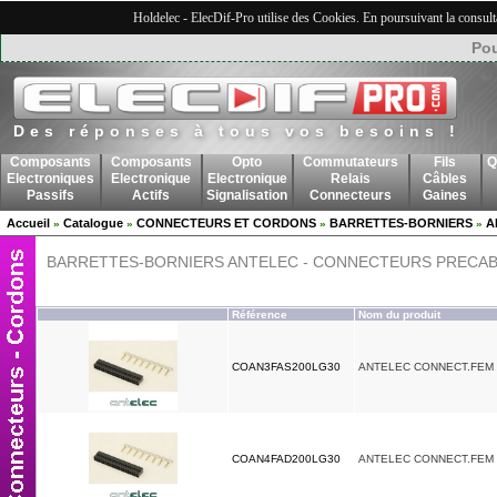
Holdelec - ElecDif-Pro utilise des Cookies. En poursuivant la consult
Pou
Des réponses à tous vos besoins !
Composants
Composants
Opto
Commutateurs
Fils
Q
Electroniques
Electronique
Electronique
Relais
Câbles
Passifs
Actifs
Signalisation
Connecteurs
Gaines
Accueil
Catalogue
CONNECTEURS ET CORDONS
BARRETTES-BORNIERS
A
»
»
»
»
BARRETTES-BORNIERS ANTELEC - CONNECTEURS PRECA
Référence
Nom du produit
COAN3FAS200LG30
ANTELEC CONNECT.FEM 
COAN4FAD200LG30
ANTELEC CONNECT.FEM 