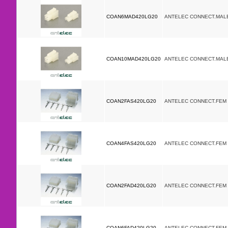
COAN6MAD420LG20
ANTELEC CONNECT.MALE
COAN10MAD420LG20
ANTELEC CONNECT.MALE
COAN2FAS420LG20
ANTELEC CONNECT.FEM 
COAN4FAS420LG20
ANTELEC CONNECT.FEM 
COAN2FAD420LG20
ANTELEC CONNECT.FEM 
COAN6FAD420LG20
ANTELEC CONNECT.FEM 