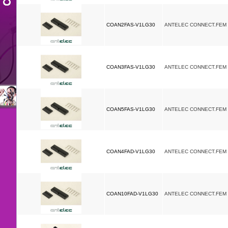
COAN2FAS-V1LG30
ANTELEC CONNECT.FEM 
COAN3FAS-V1LG30
ANTELEC CONNECT.FEM 
COAN5FAS-V1LG30
ANTELEC CONNECT.FEM 
COAN4FAD-V1LG30
ANTELEC CONNECT.FEM 
COAN10FAD-V1LG30
ANTELEC CONNECT.FEM 