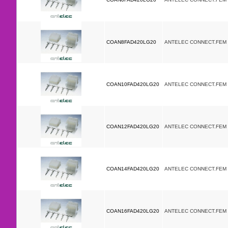
COAN8FAD420LG20
ANTELEC CONNECT.FEM 
COAN10FAD420LG20
ANTELEC CONNECT.FEM 
COAN12FAD420LG20
ANTELEC CONNECT.FEM 
COAN14FAD420LG20
ANTELEC CONNECT.FEM 
COAN16FAD420LG20
ANTELEC CONNECT.FEM 