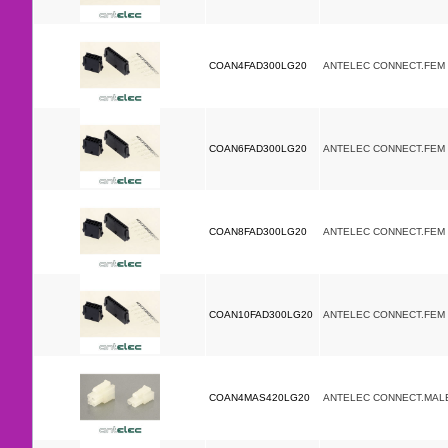
COAN4FAD300LG20
ANTELEC CONNECT.FEM 
COAN6FAD300LG20
ANTELEC CONNECT.FEM 
COAN8FAD300LG20
ANTELEC CONNECT.FEM 
COAN10FAD300LG20
ANTELEC CONNECT.FEM 
COAN4MAS420LG20
ANTELEC CONNECT.MALE