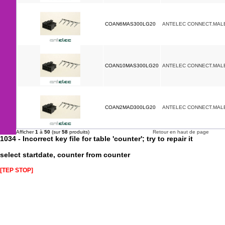
COAN6MAS300LG20
ANTELEC CONNECT.MALE
COAN10MAS300LG20
ANTELEC CONNECT.MALE
COAN2MAD300LG20
ANTELEC CONNECT.MALE
Afficher
1
à
50
(sur
58
produits)
Retour en haut de page
1034 - Incorrect key file for table 'counter'; try to repair it
select startdate, counter from counter
[TEP STOP]