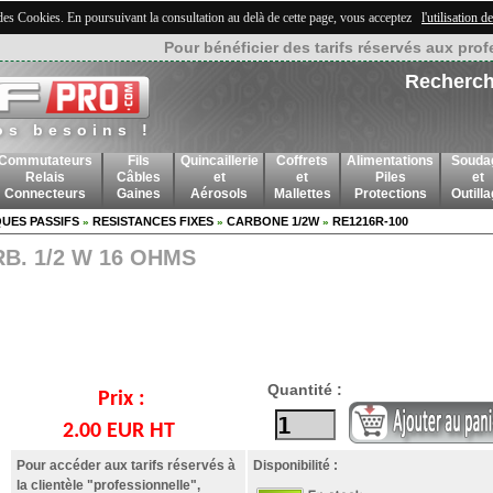
 des Cookies. En poursuivant la consultation au delà de cette page, vous acceptez
l'utilisation 
Pour bénéficier des tarifs réservés aux prof
Recherch
os besoins !
Commutateurs
Fils
Quincaillerie
Coffrets
Alimentations
Souda
Relais
Câbles
et
et
Piles
et
Connecteurs
Gaines
Aérosols
Mallettes
Protections
Outill
UES PASSIFS
RESISTANCES FIXES
CARBONE 1/2W
RE1216R-100
»
»
»
B. 1/2 W 16 OHMS
Quantité :
Prix :
2.00 EUR HT
Pour accéder aux tarifs réservés à
Disponibilité :
la clientèle "professionnelle",