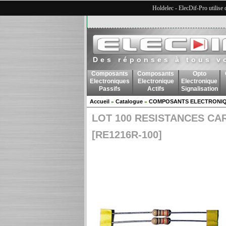
Holdelec - ElecDif-Pro utilise
Des réponses à tous v
Composants
Composants
Opto
Electroniques
Electronique
Electronique
Passifs
Actifs
Signalisation
Accueil
Catalogue
COMPOSANTS ELECTRONIQ
»
»
LOT 100 RESISTANCES CAR
[RE1216R-100]