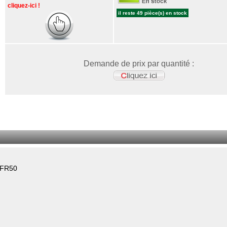
cliquez-ici !
il reste 49 pièce(s) en stock
Demande de prix par quantité :
CFR50