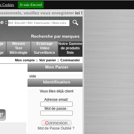
des Cookies
Je suis d'accord
essionnels, veuillez vous enregistrer
ici !
e :
Recherche par marques
ge
Mesure
Eclairage
Notre Gamme
Test
Video
de produits
age
Métrologie
Surveillance
finis
Mon compte
Voir panier
Commander
|
|
Mon Panier
vide
Identification
Vous êtes déjà client
Adresse email:
Mot de passe :
Mot de Passe Oublié ?