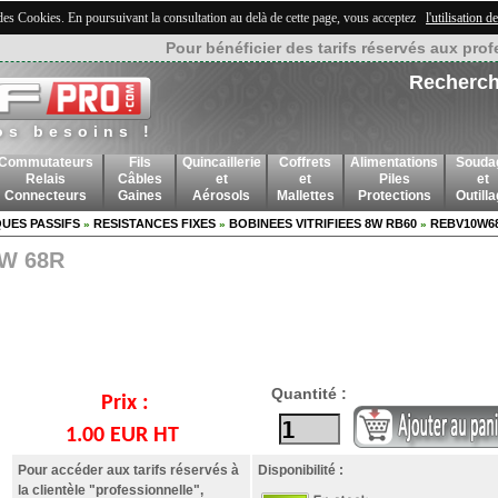
 des Cookies. En poursuivant la consultation au delà de cette page, vous acceptez
l'utilisation 
Pour bénéficier des tarifs réservés aux prof
Recherch
os besoins !
Commutateurs
Fils
Quincaillerie
Coffrets
Alimentations
Souda
Relais
Câbles
et
et
Piles
et
Connecteurs
Gaines
Aérosols
Mallettes
Protections
Outill
UES PASSIFS
RESISTANCES FIXES
BOBINEES VITRIFIEES 8W RB60
REBV10W6
»
»
»
0W 68R
Quantité :
Prix :
1.00 EUR HT
Pour accéder aux tarifs réservés à
Disponibilité :
la clientèle "professionnelle",