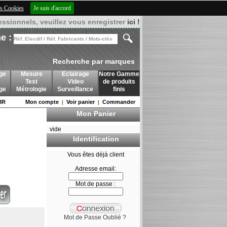
des Cookies
Je suis d'accord
essionnels, veuillez vous enregistrer
ici !
e :
Recherche par marques
ge
Mesure
Eclairage
Notre Gamme
Test
Video
de produits
age
Métrologie
Surveillance
finis
8R
Mon compte
Voir panier
Commander
|
|
Mon Panier
vide
Identification
Vous êtes déjà client
Adresse email:
Mot de passe :
Mot de Passe Oublié ?