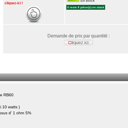
cliquez-ici !
il reste 8 pièce(s) en stock
Demande de prix par quantité :
ype RB60
i 10 watts )
essus d' 1 ohm 5%