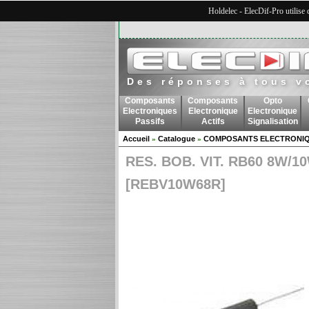
Holdelec - ElecDif-Pro utilise
Des réponses à tous v
Composants
Composants
Opto
Electroniques
Electronique
Electronique
Passifs
Actifs
Signalisation
Accueil
Catalogue
COMPOSANTS ELECTRONIQ
»
»
RES. BOB. VIT. RB60 8W/1
[REBV10W68R]