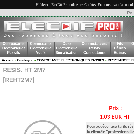
Holdelec - ElecDif-Pro utilise des Cookies. En poursuivant la consult
Pou
Des réponses à tous vos besoins !
Composants
Composants
Opto
Commutateurs
Fils
Q
Electroniques
Electronique
Electronique
Relais
Câbles
Passifs
Actifs
Signalisation
Connecteurs
Gaines
Accueil
Catalogue
COMPOSANTS ELECTRONIQUES PASSIFS
RESISTANCES F
»
»
»
RESIS. HT 2M7
[REHT2M7]
Prix :
1.03 EUR HT
Pour accéder aux tarifs ré
la clientèle "professionnelle