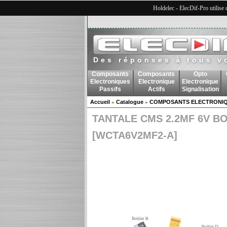
Holdelec - ElecDif-Pro utilise
Des réponses à tous v
Composants
Composants
Opto
Electroniques
Electronique
Electronique
Passifs
Actifs
Signalisation
Accueil
Catalogue
COMPOSANTS ELECTRONIQ
»
»
TANTALE CMS 2.2MF 6V BO
[WCTA6V2MF2-A]