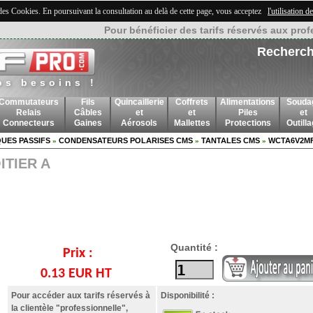
 des Cookies. En poursuivant la consultation au delà de cette page, vous acceptez
l'utilisation 
Pour bénéficier des tarifs réservés aux prof
Recherch
os besoins !
Commutateurs
Fils
Quincaillerie
Coffrets
Alimentations
Souda
Relais
Câbles
et
et
Piles
et
Connecteurs
Gaines
Aérosols
Mallettes
Protections
Outill
UES PASSIFS
CONDENSATEURS POLARISES CMS
TANTALES CMS
WCTA6V2MF
»
»
»
ITIER A
Quantité :
Prix :
0.13 EUR HT
Pour accéder aux tarifs réservés à
Disponibilité :
la clientèle "professionnelle",