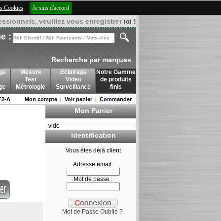
des Cookies
Je suis d'accord
essionnels, veuillez vous enregistrer
ici !
e :
Recherche par marques
ge
Mesure
Eclairage
Notre Gamme
Test
Video
de produits
age
Métrologie
Surveillance
finis
2-A
Mon compte
Voir panier
Commander
|
|
Mon Panier
vide
Identification
Vous êtes déjà client
Adresse email:
Mot de passe :
Mot de Passe Oublié ?