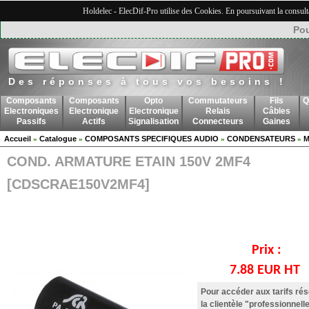
Holdelec - ElecDif-Pro utilise des Cookies. En poursuivant la consult
Pou
Des réponses à tous vos besoins !
Composants
Composants
Opto
Commutateurs
Fils
Q
Electroniques
Electronique
Electronique
Relais
Câbles
Passifs
Actifs
Signalisation
Connecteurs
Gaines
Accueil
Catalogue
COMPOSANTS SPECIFIQUES AUDIO
CONDENSATEURS
M
»
»
»
»
COND. ARMATURE ETAIN 150V 2MF4
[CDSCRAE150V2MF4]
Prix :
7.88 EUR HT
Pour accéder aux tarifs ré
la clientèle "professionnelle