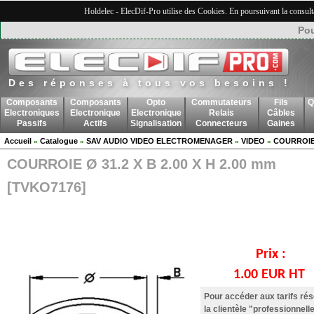
Holdelec - ElecDif-Pro utilise des Cookies. En poursuivant la consult
Pou
Des réponses à tous vos besoins !
Composants
Composants
Opto
Commutateurs
Fils
Q
Electroniques
Electronique
Electronique
Relais
Câbles
Passifs
Actifs
Signalisation
Connecteurs
Gaines
Accueil
Catalogue
SAV AUDIO VIDEO ELECTROMENAGER
VIDEO
COURROIE
»
»
»
»
COURROIE Ø 31.2 X B 2.00 X H 2.00 mm
[TVKO7176]
Prix :
1.00 EUR HT
Pour accéder aux tarifs ré
la clientèle "professionnelle