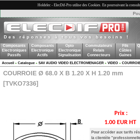
Holdelec - ElecDif-Pro utilise des Cookies. En poursuivant la consult
Pou
Des réponses à tous vos besoins !
Composants
Composants
Opto
Commutateurs
Fils
Q
Electroniques
Electronique
Electronique
Relais
Câbles
Passifs
Actifs
Signalisation
Connecteurs
Gaines
Accueil
Catalogue
SAV AUDIO VIDEO ELECTROMENAGER
VIDEO
COURROIE
»
»
»
»
COURROIE Ø 68.0 X B 1.20 X H 1.20 mm
[TVKO7336]
Prix :
1.00 EUR HT
Pour accéder aux tarifs ré
la clientèle "professionnell