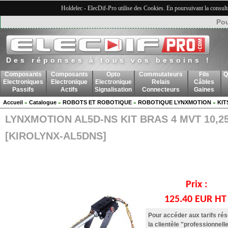
Holdelec - ElecDif-Pro utilise des Cookies. En poursuivant la consult
Pou
Des réponses à tous vos besoins !
Composants
Composants
Opto
Commutateurs
Fils
Q
Electroniques
Electronique
Electronique
Relais
Câbles
Passifs
Actifs
Signalisation
Connecteurs
Gaines
Accueil
Catalogue
ROBOTS ET ROBOTIQUE
ROBOTIQUE LYNXMOTION
KIT
»
»
»
»
LYNXMOTION AL5D-NS KIT BRAS 4 MVT 10,2
[KIROLYNX-AL5DNS]
Prix :
125.40 EUR H
Pour accéder aux tarifs ré
la clientèle "professionnelle