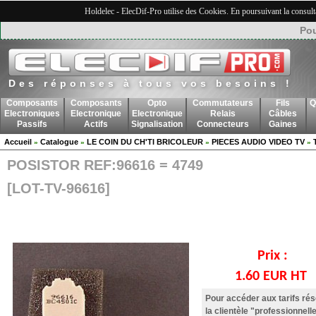
Holdelec - ElecDif-Pro utilise des Cookies. En poursuivant la consult
Pou
Des réponses à tous vos besoins !
Composants
Composants
Opto
Commutateurs
Fils
Q
Electroniques
Electronique
Electronique
Relais
Câbles
Passifs
Actifs
Signalisation
Connecteurs
Gaines
Accueil
Catalogue
LE COIN DU CH'TI BRICOLEUR
PIECES AUDIO VIDEO TV
»
»
»
»
POSISTOR REF:96616 = 4749
[LOT-TV-96616]
Prix :
1.60 EUR HT
Pour accéder aux tarifs ré
la clientèle "professionnelle